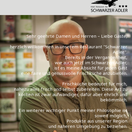
Sehr geehrte Damen und Herren – Liebe Gäste,
herzlich willkommen in unserem Restaurant "Schwarzer
Adler".
Bereits in der Vergangenheit,
wie auch jetzt im Schwarzen Adler,
ist es meine Absicht für jeden Gast
eine faire und genussvolle Frischküche anzubieten.
Frischküche bedeutet für mich,
nahezu alles frisch und selbst zubereiten. Diese Art zu
kochen ist zwar aufwändiger, dafür aber ehrlich und
bekömmlich.
Ein weiterer wichtiger Punkt meiner Philosophie ist
soweit möglich,
Produkte aus unserer Region
und näheren Umgebung zu beziehen.