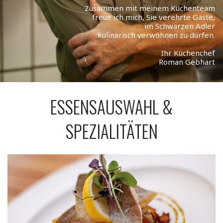
Zusammen mit meinem Küchenteam
freue ich mich, Sie verehrte Gäste,
im Schwarzen Adler
kulinarisch verwöhnen zu dürfen.
Ihr Küchenchef
Roman Gebhart
ESSENSAUSWAHL &
SPEZIALITÄTEN